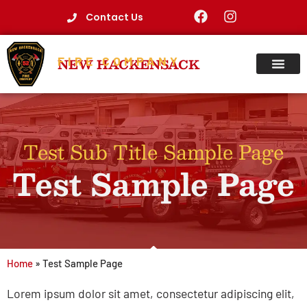
Contact Us
FIRE COMPANY
NEW HACKENSACK
Test Sub Title Sample Page
Test Sample Page
Home
»
Test Sample Page
Lorem ipsum dolor sit amet, consectetur adipiscing elit,